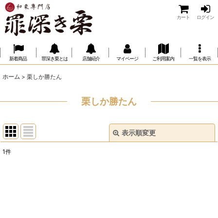
カート
ログイン
新着商品
罪深き栗とは
店舗紹介
マイページ
ご利用案内
一覧を表示
ホーム
>
栗しか勝たん
栗しか勝たん
表示順変更
閉じる
1
件
表示数
:
並び順
:
絞り込む