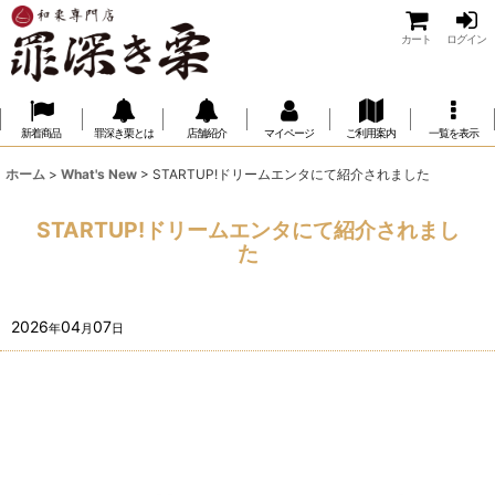
カート
ログイン
新着商品
罪深き栗とは
店舗紹介
マイページ
ご利用案内
一覧を表示
ホーム
>
What's New
>
STARTUP!ドリームエンタにて紹介されました
STARTUP!ドリームエンタにて紹介されまし
た
2026
04
07
年
月
日